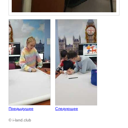
Предыдущее
Следующее
© i-land.club